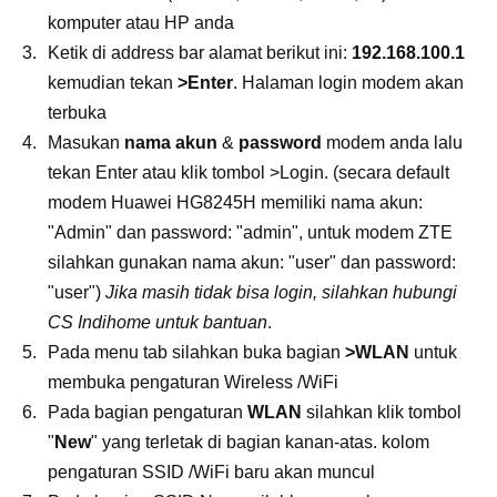
komputer atau HP anda
Ketik di address bar alamat berikut ini:
192.168.100.1
kemudian tekan
>Enter
. Halaman login modem akan
terbuka
Masukan
nama akun
&
password
modem anda lalu
tekan Enter atau klik tombol >Login. (secara default
modem Huawei HG8245H memiliki nama akun:
"Admin" dan password: "admin", untuk modem ZTE
silahkan gunakan nama akun: "user" dan password:
"user")
Jika masih tidak bisa login, silahkan hubungi
CS Indihome untuk bantuan
.
Pada menu tab silahkan buka bagian
>WLAN
untuk
membuka pengaturan Wireless /WiFi
Pada bagian pengaturan
WLAN
silahkan klik tombol
"
New
" yang terletak di bagian kanan-atas. kolom
pengaturan SSID /WiFi baru akan muncul