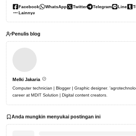
Facebook
WhatsApp
Twitter
Telegram
Line
T
Lainnya…
Penulis blog
Melki Jakaria
Computer technician | Blogger | Graphic designer. 'agrotechnolo
career at MDIT Solution | Digital content creators.
Anda mungkin menyukai postingan ini