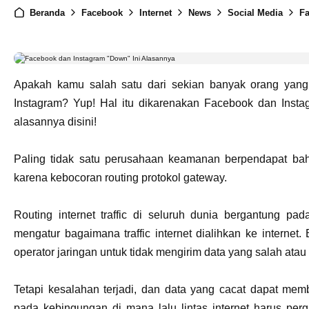
Beranda
Facebook
Internet
News
Social Media
Fa
Apakah kamu salah satu dari sekian banyak orang yan
Instagram? Yup! Hal itu dikarenakan Facebook dan Ins
alasannya disini!
Paling tidak satu perusahaan keamanan berpendapat b
karena kebocoran routing protokol gateway.
Routing internet traffic di seluruh dunia bergantung pa
mengatur bagaimana traffic internet dialihkan ke intern
operator jaringan untuk tidak mengirim data yang salah ata
Tetapi kesalahan terjadi, dan data yang cacat dapat me
pada kebingungan di mana lalu lintas internet harus p