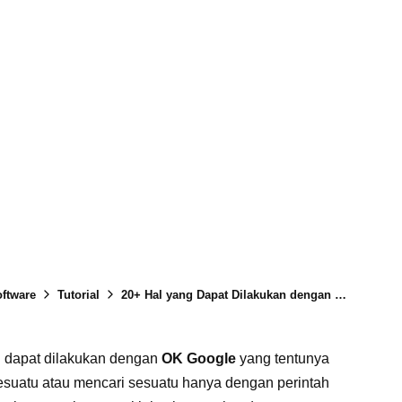
ftware
Tutorial
20+ Hal yang Dapat Dilakukan dengan OK Google (Perintah Suara) pada Smartphone Android
ng dapat dilakukan dengan
OK Google
yang tentunya
suatu atau mencari sesuatu hanya dengan perintah