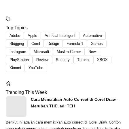
Top Topics
Adobe
Apple
Artificial Intelligent
Automotive
Blogging
Corel
Design
Formula 1
Games
Instagram
Microsoft
Muslim Corner
News
PlayStation
Review
Security
Tutorial
XBOX
Xiaomi
YouTube
Trending This Week
Cara Mematikan Auto Correct di Corel Draw -
Merubah THE jadi TEH
Berikut ini adalah cara mematikan auto correct di Corel Draw. Contoh
yang paling umum adalah merubah penulisan The jadi Teh. Error atau