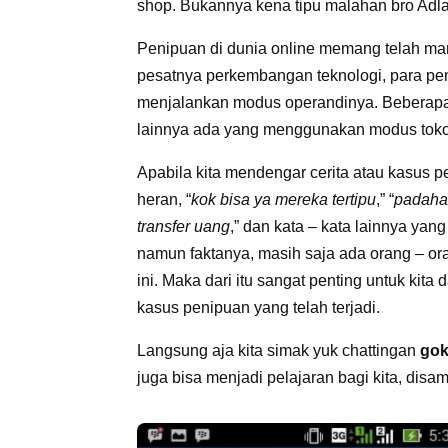
shop. Bukannya kena tipu malahan bro Adlan 
Penipuan di dunia online memang telah mara
pesatnya perkembangan teknologi, para penj
menjalankan modus operandinya. Beberap
lainnya ada yang menggunakan modus toko
Apabila kita mendengar cerita atau kasus p
heran, “
kok bisa ya mereka tertipu
,” “
padahal
transfer uang
,” dan kata – kata lainnya ya
namun faktanya, masih saja ada orang – or
ini. Maka dari itu sangat penting untuk kita
kasus penipuan yang telah terjadi.
Langsung aja kita simak yuk chattingan
gok
juga bisa menjadi pelajaran bagi kita, dis