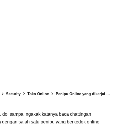
Security
Toko Online
Penipu Online yang dikerjai Oleh calon Korban, Hiburan juga Pelajaran
ok, doi sampai ngakak katanya baca chattingan
a
dengan salah satu penipu yang berkedok online