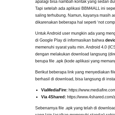
apalagi bisa nambah kontak yang sedari dul
Tapi setelah ada aplikasi BBM4ALL ini sep
saling terhubung. Namun, kayanya masih a
dikarenakan beberapa hal seperti ‘not compat
Untuk Android user mungkin ada yang meng
di Google Play di informasikan bahwa
devi
memenuhi syarat yaitu min. Android 4.0 (IC
dengan melakukan download langsung (direc
berupa file .apk (kode aplikasi yang meman
Berikut beberapa link yang menyediakan file
berhasil di download, bisa langsung di insta
ViaMediaFire:
https://www.mediafire.c
Via 4Shared:
https://www.4shared.com/
Sebenarnya file .apk yang telah di downloa
yang lain (asalkan memenuhi standar) sehi