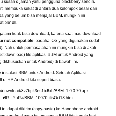
u susah dijamah yaitu pengguna blackberry sendiri.
erti membuka sekat di antara dua kelompok besar dan
da yang belum bisa menjajal BBM, mungkin ini
ible’ dll.
alami tidak bisa download, karena saat mau download
ce not compatible
, padahal OS yang digunakan sudah
S). Nah untuk permasalahan ini mungkin bisa di akali
t download) file aplikasi BBM untuk Android yang
g dikhususkan untuk Android) di bawah ini.
 instalasi BBM untuk Android. Setelah Aplikasi
ll di HP Android kita sepert biasa.
om/download/8v7bpk3es1ix6xb/BBM_1.0.0.70.apk
zip/fR_rYhRa/BBM_10070rilisOct13.html
d ini dapat dikirim (copy-paste) ke Handphone android
ngga android yang belum punya BBM tidak perlu lagi