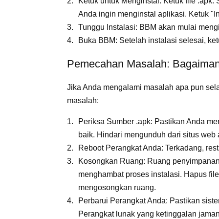
Ketuk untuk Menginstal: Ketuk file .a
Anda ingin menginstal aplikasi. Ketuk "In
Tunggu Instalasi: BBM akan mulai mengi
Buka BBM: Setelah instalasi selesai, k
Pemecahan Masalah: Bagaimana
Jika Anda mengalami masalah apa pun selam
masalah:
Periksa Sumber .apk: Pastikan Anda men
baik. Hindari mengunduh dari situs web 
Reboot Perangkat Anda: Terkadang, rest
Kosongkan Ruang: Ruang penyimpanan 
menghambat proses instalasi. Hapus file 
mengosongkan ruang.
Perbarui Perangkat Anda: Pastikan sist
Perangkat lunak yang ketinggalan jama