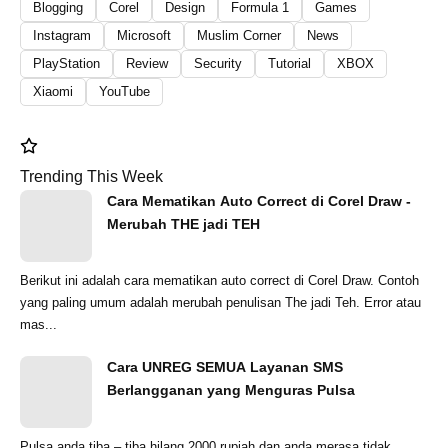
Blogging
Corel
Design
Formula 1
Games
Instagram
Microsoft
Muslim Corner
News
PlayStation
Review
Security
Tutorial
XBOX
Xiaomi
YouTube
Trending This Week
Cara Mematikan Auto Correct di Corel Draw -
Merubah THE jadi TEH
Berikut ini adalah cara mematikan auto correct di Corel Draw. Contoh
yang paling umum adalah merubah penulisan The jadi Teh. Error atau
mas...
Cara UNREG SEMUA Layanan SMS
Berlangganan yang Menguras Pulsa
Pulsa anda tiba – tiba hilang 2000 rupiah dan anda merasa tidak