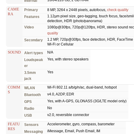
Internal
CAME
Primary
8 MP, 3264 x 2448 pixels, autofocus,
check quality
RA
1.12µm pixel size, geo-tagging, touch focus, face/smi
Features
detection, HDR (photo/panorama)
Video
1080p@30fps, 720p@120fps, HDR, stereo sound rec.
quality
1.2 MP, 720p@30fps, face detection, HDR, FaceTime
Secondary
Wi-Fi or Cellular
SOUND
N/A
Alert types
Yes, with stereo speakers
Loudspeak
er
Yes
3.5mm
jack
COMM
Wi-Fi 802.11 a/b/g/n/ac, dual-band, hotspot
WLAN
S
v4.0, A2DP, EDR
Bluetooth
Yes, with A-GPS, GLONASS (3G/LTE model only)
GPS
No
Radio
v2.0, reversible connector
USB
FEATU
Accelerometer, gyro, compass, barometer
Sensors
RES
iMessage, Email, Push Email, IM
Messaging