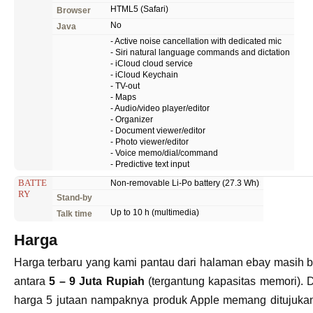
HTML5 (Safari)
Browser
No
Java
- Active noise cancellation with dedicated mic
- Siri natural language commands and dictation
- iCloud cloud service
- iCloud Keychain
- TV-out
- Maps
- Audio/video player/editor
- Organizer
- Document viewer/editor
- Photo viewer/editor
- Voice memo/dial/command
- Predictive text input
BATTE
Non-removable Li-Po battery (27.3 Wh)
RY
Stand-by
Up to 10 h (multimedia)
Talk time
Harga
Harga terbaru yang kami pantau dari halaman ebay masih b
antara
5 – 9 Juta Rupiah
(tergantung kapasitas memori).
harga 5 jutaan nampaknya produk Apple memang ditujuka