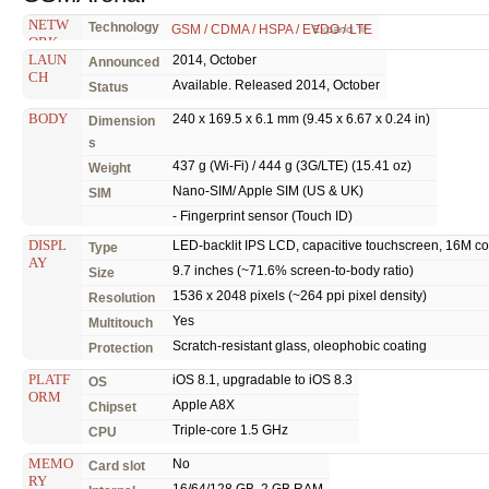
NETW
Technology
GSM / CDMA / HSPA / EVDO / LTE
ORK
LAUN
2014, October
Announced
CH
Available. Released 2014, October
Status
BODY
240 x 169.5 x 6.1 mm (9.45 x 6.67 x 0.24 in)
Dimension
s
437 g (Wi-Fi) / 444 g (3G/LTE) (15.41 oz)
Weight
Nano-SIM/ Apple SIM (US & UK)
SIM
- Fingerprint sensor (Touch ID)
DISPL
LED-backlit IPS LCD, capacitive touchscreen, 16M co
Type
AY
9.7 inches (~71.6% screen-to-body ratio)
Size
1536 x 2048 pixels (~264 ppi pixel density)
Resolution
Yes
Multitouch
Scratch-resistant glass, oleophobic coating
Protection
PLATF
iOS 8.1, upgradable to iOS 8.3
OS
ORM
Apple A8X
Chipset
Triple-core 1.5 GHz
CPU
MEMO
No
Card slot
RY
16/64/128 GB, 2 GB RAM