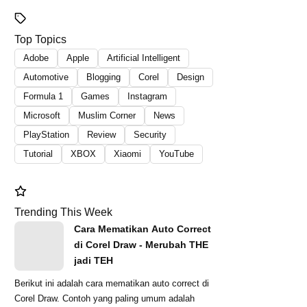
Top Topics
Adobe
Apple
Artificial Intelligent
Automotive
Blogging
Corel
Design
Formula 1
Games
Instagram
Microsoft
Muslim Corner
News
PlayStation
Review
Security
Tutorial
XBOX
Xiaomi
YouTube
Trending This Week
Cara Mematikan Auto Correct
di Corel Draw - Merubah THE
jadi TEH
Berikut ini adalah cara mematikan auto correct di
Corel Draw. Contoh yang paling umum adalah