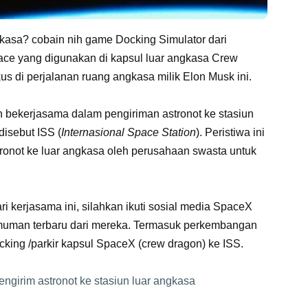
asa? cobain nih game Docking Simulator dari
rface yang digunakan di kapsul luar angkasa Crew
us di perjalanan ruang angkasa milik Elon Musk ini.
bekerjasama dalam pengiriman astronot ke stasiun
disebut ISS (
Internasional Space Station
). Peristiwa ini
ronot ke luar angkasa oleh perusahaan swasta untuk
i kerjasama ini, silahkan ikuti sosial media SpaceX
muman terbaru dari mereka. Termasuk perkembangan
king /parkir kapsul SpaceX (crew dragon) ke ISS.
engirim astronot ke stasiun luar angkasa