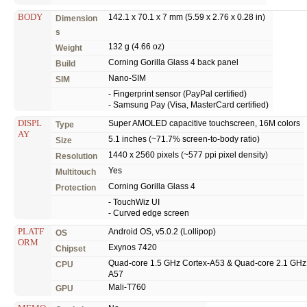
BODY
142.1 x 70.1 x 7 mm (5.59 x 2.76 x 0.28 in)
Dimension
s
132 g (4.66 oz)
Weight
Corning Gorilla Glass 4 back panel
Build
Nano-SIM
SIM
- Fingerprint sensor (PayPal certified)
- Samsung Pay (Visa, MasterCard certified)
DISPL
Super AMOLED capacitive touchscreen, 16M colors
Type
AY
5.1 inches (~71.7% screen-to-body ratio)
Size
1440 x 2560 pixels (~577 ppi pixel density)
Resolution
Yes
Multitouch
Corning Gorilla Glass 4
Protection
- TouchWiz UI
- Curved edge screen
PLATF
Android OS, v5.0.2 (Lollipop)
OS
ORM
Exynos 7420
Chipset
Quad-core 1.5 GHz Cortex-A53 & Quad-core 2.1 GHz
CPU
A57
Mali-T760
GPU