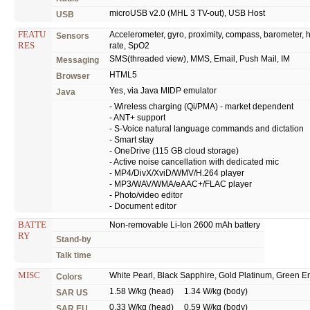
microUSB v2.0 (MHL 3 TV-out), USB Host
USB
FEATU
Accelerometer, gyro, proximity, compass, barometer, 
Sensors
RES
rate, SpO2
SMS(threaded view), MMS, Email, Push Mail, IM
Messaging
HTML5
Browser
Yes, via Java MIDP emulator
Java
- Wireless charging (Qi/PMA) - market dependent
- ANT+ support
- S-Voice natural language commands and dictation
- Smart stay
- OneDrive (115 GB cloud storage)
- Active noise cancellation with dedicated mic
- MP4/DivX/XviD/WMV/H.264 player
- MP3/WAV/WMA/eAAC+/FLAC player
- Photo/video editor
- Document editor
BATTE
Non-removable Li-Ion 2600 mAh battery
RY
Stand-by
Talk time
MISC
White Pearl, Black Sapphire, Gold Platinum, Green E
Colors
1.58 W/kg (head) 1.34 W/kg (body)
SAR US
0.33 W/kg (head) 0.59 W/kg (body)
SAR EU