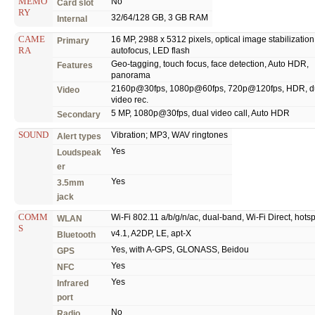
MEMO
No
Card slot
RY
32/64/128 GB, 3 GB RAM
Internal
CAME
16 MP, 2988 x 5312 pixels, optical image stabilization
Primary
RA
autofocus, LED flash
Geo-tagging, touch focus, face detection, Auto HDR,
Features
panorama
2160p@30fps, 1080p@60fps, 720p@120fps, HDR, d
Video
video rec.
5 MP, 1080p@30fps, dual video call, Auto HDR
Secondary
SOUND
Vibration; MP3, WAV ringtones
Alert types
Yes
Loudspeak
er
Yes
3.5mm
jack
COMM
Wi-Fi 802.11 a/b/g/n/ac, dual-band, Wi-Fi Direct, hots
WLAN
S
v4.1, A2DP, LE, apt-X
Bluetooth
Yes, with A-GPS, GLONASS, Beidou
GPS
Yes
NFC
Yes
Infrared
port
No
Radio