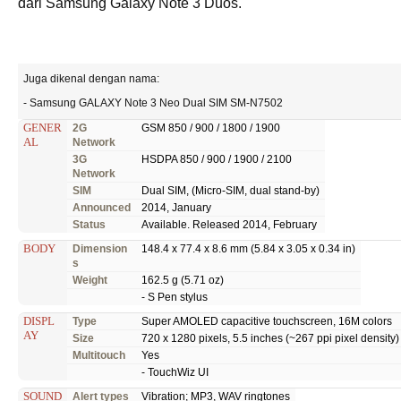
dari Samsung Galaxy Note 3 Duos.
Juga dikenal dengan nama:
- Samsung GALAXY Note 3 Neo Dual SIM SM-N7502
GENER
2G
GSM 850 / 900 / 1800 / 1900
AL
Network
3G
HSDPA 850 / 900 / 1900 / 2100
Network
SIM
Dual SIM, (Micro-SIM, dual stand-by)
Announced
2014, January
Status
Available. Released 2014, February
BODY
Dimension
148.4 x 77.4 x 8.6 mm (5.84 x 3.05 x 0.34 in)
s
Weight
162.5 g (5.71 oz)
- S Pen stylus
DISPL
Type
Super AMOLED capacitive touchscreen, 16M colors
AY
Size
720 x 1280 pixels, 5.5 inches (~267 ppi pixel density)
Multitouch
Yes
- TouchWiz UI
SOUND
Alert types
Vibration; MP3, WAV ringtones