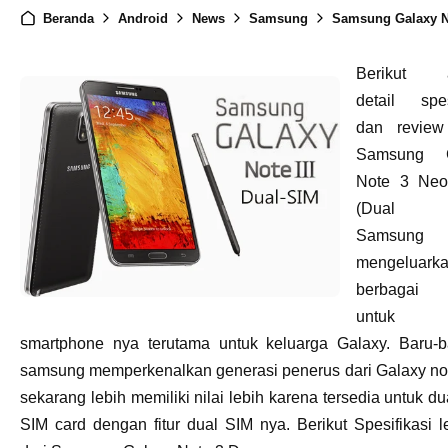
Beranda
Android
News
Samsung
Samsung Galaxy Note 3 Neo Duos Full Spesifika
Berikut a
detail spes
dan review
Samsung G
Note 3 Ne
(Dual S
Samsung s
mengeluark
berbagai v
untuk j
smartphone nya terutama untuk keluarga Galaxy. Baru-b
samsung memperkenalkan generasi penerus dari Galaxy no
sekarang lebih memiliki nilai lebih karena tersedia untuk d
SIM card dengan fitur dual SIM nya. Berikut Spesifikasi 