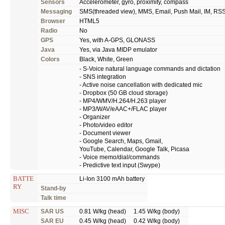
Sensors
Accelerometer, gyro, proximity, compass
Messaging
SMS(threaded view), MMS, Email, Push Mail, IM, RS
Browser
HTML5
Radio
No
GPS
Yes, with A-GPS, GLONASS
Java
Yes, via Java MIDP emulator
Colors
Black, White, Green
- S-Voice natural language commands and dictation
- SNS integration
- Active noise cancellation with dedicated mic
- Dropbox (50 GB cloud storage)
- MP4/WMV/H.264/H.263 player
- MP3/WAV/eAAC+/FLAC player
- Organizer
- Photo/video editor
- Document viewer
- Google Search, Maps, Gmail,
YouTube, Calendar, Google Talk, Picasa
- Voice memo/dial/commands
- Predictive text input (Swype)
BATTE
Li-Ion 3100 mAh battery
RY
Stand-by
Talk time
MISC
SAR US
0.81 W/kg (head) 1.45 W/kg (body)
SAR EU
0.45 W/kg (head) 0.42 W/kg (body)