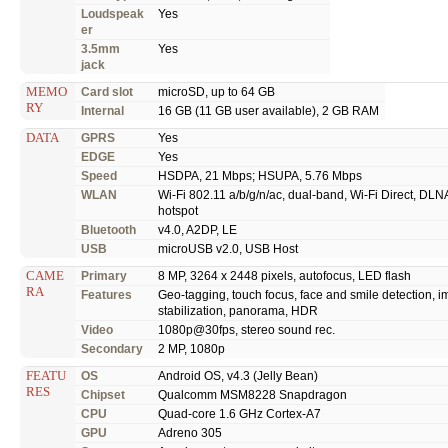
Loudspeak
Yes
er
3.5mm
Yes
jack
MEMO
Card slot
microSD, up to 64 GB
RY
Internal
16 GB (11 GB user available), 2 GB RAM
DATA
GPRS
Yes
EDGE
Yes
Speed
HSDPA, 21 Mbps; HSUPA, 5.76 Mbps
WLAN
Wi-Fi 802.11 a/b/g/n/ac, dual-band, Wi-Fi Direct, DLN
hotspot
Bluetooth
v4.0, A2DP, LE
USB
microUSB v2.0, USB Host
CAME
Primary
8 MP, 3264 x 2448 pixels, autofocus, LED flash
RA
Features
Geo-tagging, touch focus, face and smile detection, 
stabilization, panorama, HDR
Video
1080p@30fps, stereo sound rec.
Secondary
2 MP, 1080p
FEATU
OS
Android OS, v4.3 (Jelly Bean)
RES
Chipset
Qualcomm MSM8228 Snapdragon
CPU
Quad-core 1.6 GHz Cortex-A7
GPU
Adreno 305